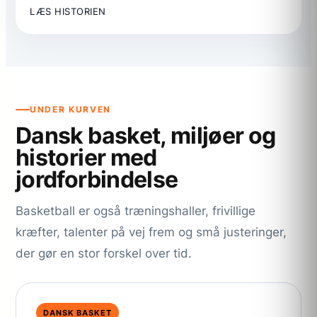
:
LÆS HISTORIEN
SAMMENLIGNING
AF
BASKETBALL
BOOKMAKERE:
ODDS,
BONUSSER
OG
UNDER KURVEN
FUNKTIONER
Dansk basket, miljøer og
historier med
jordforbindelse
Basketball er også træningshaller, frivillige
kræfter, talenter på vej frem og små justeringer,
der gør en stor forskel over tid.
DANSK BASKET