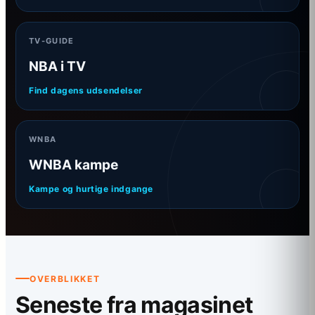
TV-GUIDE
NBA i TV
Find dagens udsendelser
WNBA
WNBA kampe
Kampe og hurtige indgange
OVERBLIKKET
Seneste fra magasinet