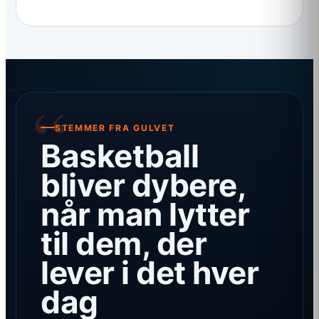
STEMMER FRA GULVET
Basketball
bliver dybere,
når man lytter
til dem, der
lever i det hver
dag