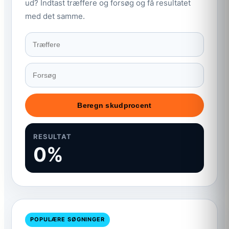
ud? Indtast træffere og forsøg og få resultatet
med det samme.
Beregn skudprocent
RESULTAT
0%
POPULÆRE SØGNINGER