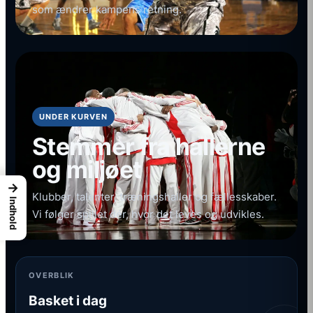
som ændrer kampens retning.
UNDER KURVEN
Stemmer fra hallerne
og miljøet
→
Klubber, talenter, træningshaller og fællesskaber.
Indhold
Vi følger spillet dér, hvor det leves og udvikles.
OVERBLIK
Basket i dag