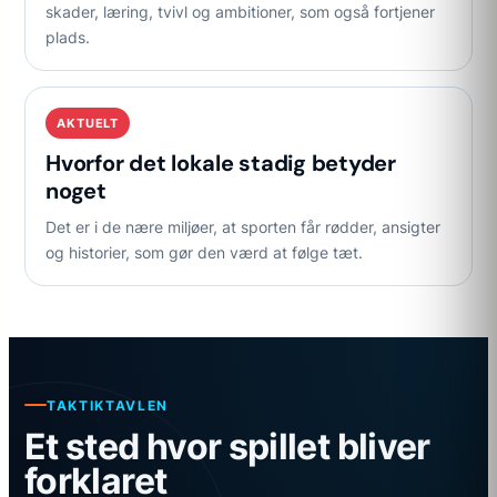
skader, læring, tvivl og ambitioner, som også fortjener
plads.
AKTUELT
Hvorfor det lokale stadig betyder
noget
Det er i de nære miljøer, at sporten får rødder, ansigter
og historier, som gør den værd at følge tæt.
TAKTIKTAVLEN
Et sted hvor spillet bliver
forklaret