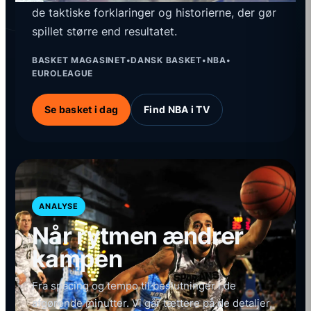
de taktiske forklaringer og historierne, der gør
spillet større end resultatet.
BASKET MAGASINET
•
DANSK BASKET
•
NBA
•
EUROLEAGUE
Se basket i dag
Find NBA i TV
ANALYSE
Når rytmen ændrer
kampen
Fra spacing og tempo til beslutninger i de
afgørende minutter. Vi går tættere på de detaljer,