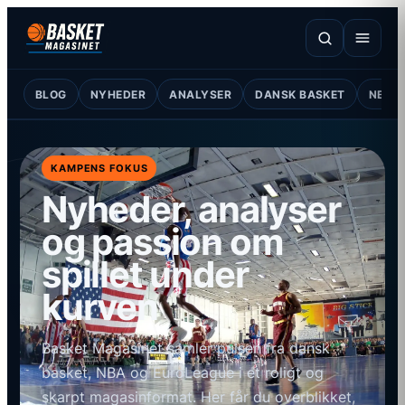
BLOG
NYHEDER
ANALYSER
DANSK BASKET
NBA
KAMPENS FOKUS
Nyheder, analyser
og passion om
spillet under
kurven
Basket Magasinet samler pulsen fra dansk
basket, NBA og EuroLeague i et roligt og
skarpt magasinformat. Her får du overblikket,